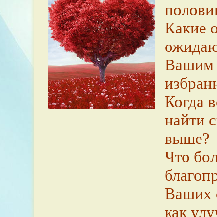
полови
Какие 
ожидаю
Вашим
избран
Когда в
найти 
выше?
Что бо
благоп
Ваших 
как ул