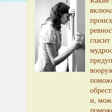
включа
происх
ревнос
гласит
мудрос
предуп
воору
помож
обрест
и, мож
помож