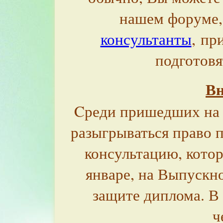
нашем форуме,
консультанты
, пр
подготовя
Вн
Cреди пришедших на 
разыгрываться право 
консультацию, котор
январе, на Выпускн
защите диплома. В 
ч