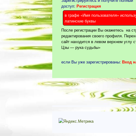
Зарегистрируйтесь и получите полный
доступ:
Регистрация
в графе «Имя пользователя» исполь
латинские буквы
После регистрации Вы окажетесь на ст
редактирования своего профиля. Перех
сайт находится в левом верхнем углу с
Цзы — рука судьбы»
если Вы уже зарегистрированы:
Вход н